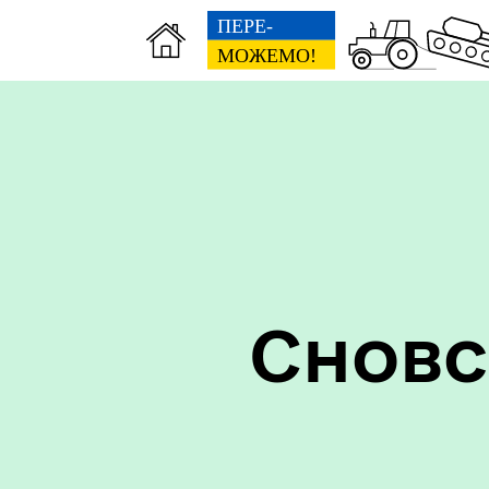
Герої не вмирають!
Сновс