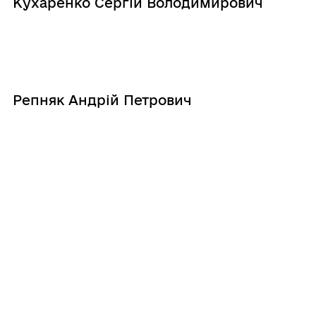
Кухаренко Сергій Володимирович
Репняк Андрій Петрович
Шилкін Роман Сергійович
Ященко Дмитро Сергійович