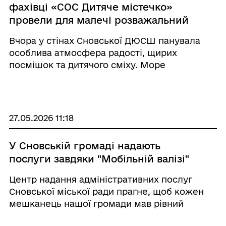
фахівці «СОС Дитяче містечко»
провели для малечі розважальний
захід «Плей Бас»
Вчора у стінах Сновської ДЮСШ панувала
особлива атмосфера радості, щирих
посмішок та дитячого сміху. Море
позитивних емоцій, гарний настрій і
незабутні враження привезли до нашої
громади спеціалісти БФ «СОС Дитяче
містечко», які провели для ді ...
27.05.2026 11:18
У Сновській громаді надають
послуги завдяки "Мобільній валізі"
Центр надання адміністративних послуг
Сновської міської ради прагне, щоб кожен
мешканець нашої громади мав рівний
доступ до якісного сервісу. Це стало