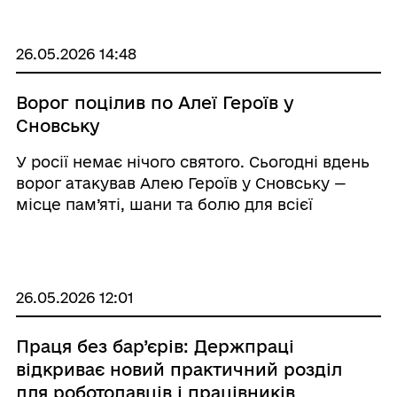
можливо завдяки послузі “Мобільна валіза”.
За що вдячні швейцарсько-українській Пр ...
26.05.2026 14:48
Ворог поцілив по Алеї Героїв у
Сновську
У росії немає нічого святого. Сьогодні вдень
ворог атакував Алею Героїв у Сновську —
місце пам’яті, шани та болю для всієї
громади. Навіть кладовище, де спочивають
наші захисники, стало мішенню для
російських дронів. Це черговий доказ того, щ
...
26.05.2026 12:01
Праця без бар’єрів: Держпраці
відкриває новий практичний розділ
для роботодавців і працівників