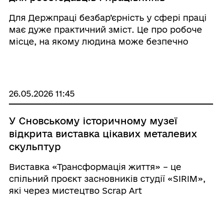
Для Держпраці безбар’єрність у сфері праці
має дуже практичний зміст. Це про робоче
місце, на якому людина може безпечно
виконувати свою роботу. Про інструктаж,
який справді зрозумілий. Про інформацію,
яку можна сприйняти. Про обладнання,
графік, ко ...
26.05.2026 11:45
У Сновському історичному музеї
відкрита виставка цікавих металевих
скульптур
Виставка «Трансформація життя» – це
спільний проєкт засновників студії «SIRIM»,
які через мистецтво Scrap Art
переосмислюють війну, людський біль,
незламність і надію. Автор робіт — діючий