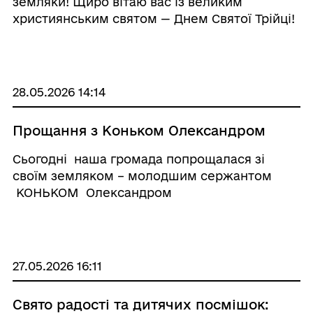
земляки! Щиро вітаю вас із великим
християнським святом — Днем Святої Трійці!
Це світле й величне свято символізує
духовне очищення, оновлення, відродження
життя та єдність Бога-Отця, Бога-Сина і Свят
...
28.05.2026 14:14
Прощання з Коньком Олександром
Сьогодні наша громада попрощалася зі
своїм земляком – молодшим сержантом
КОНЬКОМ Олександром
Володимировичем з Єнькової Рудні. Довгою
була остання дорога додому для Героя.
Захищаючи Україну від російських агресорів
ві ...
27.05.2026 16:11
Свято радості та дитячих посмішок: