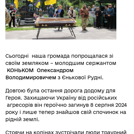
Сьогодні наша громада попрощалася зі
своїм земляком – молодшим сержантом
КОНЬКОМ Олександром
Володимировичем
з Єнькової Рудні.
Довгою була остання дорога додому для
Героя. Захищаючи Україну від російських
агресорів він героїчно загинув 8 серпня 2024
року і лише тепер знайшов свій спочинок на
рідній землі.
Стоячи на колінах зустрічали люди траурний