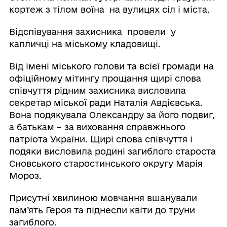
кортеж з тілом воїна на вулицях сіл і міста.
Відспівування захисника провели у
капличці на міському кладовищі.
Від імені міського голови та всієї громади на
офіційному мітингу прощання щирі слова
співчуття рідним захисника висловила
секретар міської ради Наталія Авдієвська.
Вона подякувала Олександру за його подвиг,
а батькам – за виховання справжнього
патріота України. Щирі слова співчуття і
подяки висловила родині загиблого староста
Сновського старостинського округу Марія
Мороз.
Присутні хвилиною мовчання вшанували
пам’ять Героя та піднесли квіти до труни
загиблого.