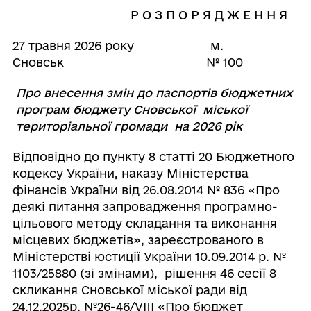
Р О З П О Р Я Д Ж Е Н Н Я
27 травня 2026 року м.
Сновськ № 100
Про внесення змін до паспортів
бюджетних
програм бюджету
Сновської міської
територіальної
громади на 2026 рік
Відповідно до пункту 8 статті 20 Бюджетного
кодексу України, наказу Міністерства
фінансів України від 26.08.2014 № 836 «Про
деякі питання запровадження програмно-
цільового методу складання та виконання
місцевих бюджетів», зареєстрованого в
Міністерстві юстиції України 10.09.2014 р. №
1103/25880 (зі змінами), рішення 46 сесії 8
скликання Сновської міської ради від
24.12.2025р. №26-46/VIII «Про бюджет