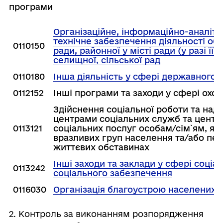
програми
Організаційне, інформаційно-аналіти
технічне забезпечення діяльності обл
0110150
ради, районної у місті ради (у разі її 
селищної, сільської рад
0110180
Інша діяльність у сфері державного 
0112152
Інші програми та заходи у сфері охо
Здійснення соціальної роботи та над
центрами соціальних служб та центр
0113121
соціальних послуг особам/сім`ям, як
вразливих груп населення та/або пе
життєвих обставинах
Інші заходи та заклади у сфері соціал
0113242
соціального забезпечення
0116030
Організація благоустрою населених п
2. Контроль за виконанням розпорядження