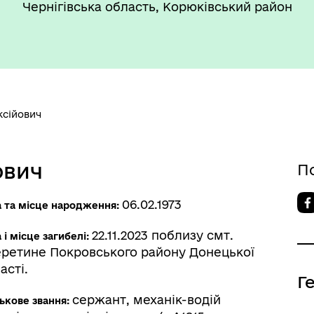
Чернігівська область, Корюківський район
ксійович
ович
П
06.02.1973
а та місце народження:
22.11.2023 поблизу смт.
 і місце загибелі:
ретине Покровського району Донецької
асті.
Г
сержант, механік-водій
ькове звання: