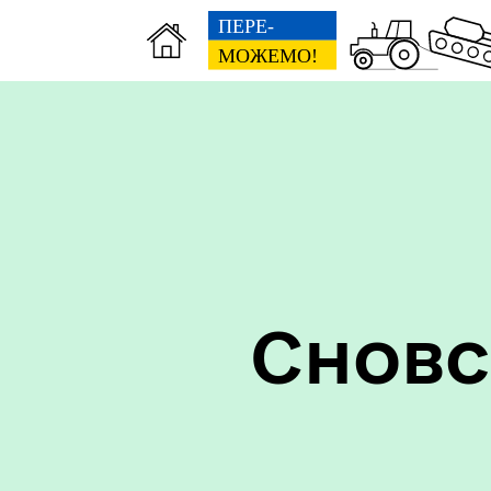
Герої не вмирають!
Сновс