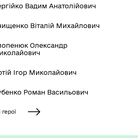
ергійко Вадим Анатолійович
нищенко Віталій Михайлович
лопенюк Олександр
иколайович
отій Ігор Миколайович
убенко Роман Васильович
і герої