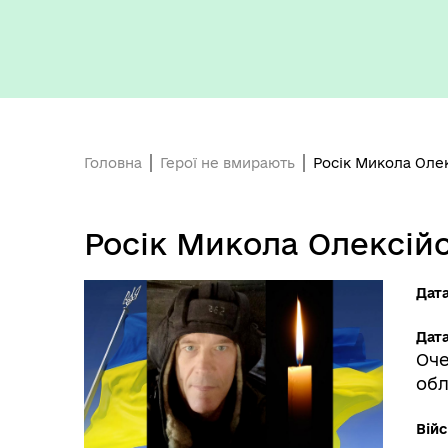
Головна
Герої не вмирають
Росік Микола Оле
Росік Микола Олексій
Дат
Дата
Оче
обл
Війс