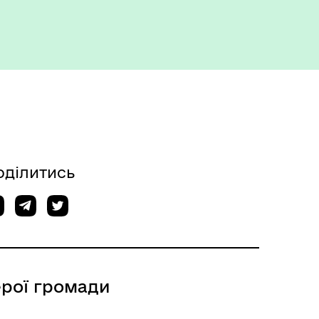
оділитись
ерої громади